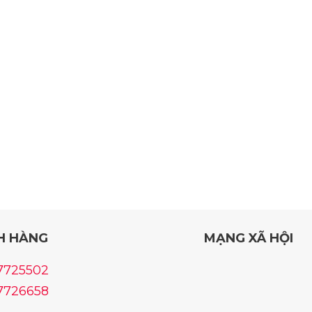
H HÀNG
MẠNG XÃ HỘI
37725502
37726658