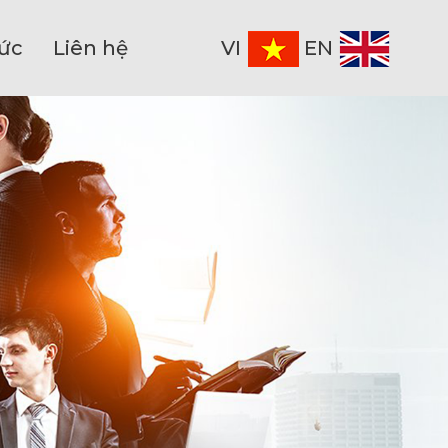
tức
Liên hệ
VI
EN